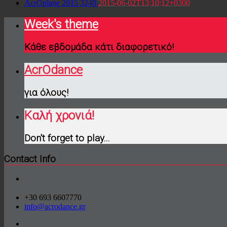
AcrOplane 2015
3240
2015-06-02T13:10:12+0300
Week's theme
Κάθε εβδομάδα κάτι διαφορετικό!
AcrOdance
για όλους!
Καλή χρονιά!
Don't forget to play...
Contact Info
+30 693 6607770
info@acrodance.gr