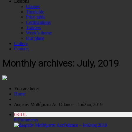
Lessons
Classes
Timetable
Price table
Certifications
Trainers
Week’s theme
Our place
Gallery
Contact
Monthly archives: July, 2019
You are here:
Home
Δωρεάν Μαθήματα AcrOdance – Ιούλιος 2019
03
JUL
0 Comments