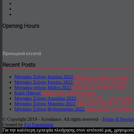
Opening Hours
Προσωρινά κλειστά
Recent Posts
Μηνιαίος Στόχος Ιουλίου 2022
2022-06-27T13:35:07+0300
Μηνιαίος Στόχος Ιουνίου 2022
2022-05-30T12:25:39+0300
Μηνιαίος στόχος Μαΐου 2022
2022-04-30T22:11:33+0300
Καλό Πάσχα!
2022-04-21T14:13:35+0300
Μηνιαίος Στόχος Απριλίου 2022
2022-03-22T11:18:45+0300
Μηνιαίος Στόχος Μαρτίου 2022
2022-02-23T21:10:36+0300
Μηνιαίος Στόχος Φεβρουαρίου 2022
2022-01-31T15:19:01+0
© Copyright 2019 - Acrodance. All rights reserved -
Terms of Service
Created by
Evi Panagiotou
Για την καλύτερη εμπειρία πλοήγησης στον ιστότοπό μας, χρησιμοπο