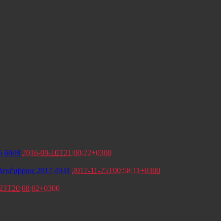
16
6048
2016-09-10T21:00:22+0300
Δεκέμβριος 2017
4931
2017-11-25T00:58:11+0300
-23T20:08:02+0300