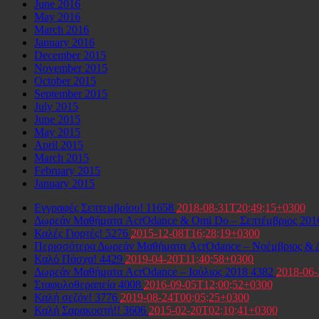
June 2016
May 2016
March 2016
January 2016
December 2015
November 2015
October 2015
September 2015
July 2015
June 2015
May 2015
April 2015
March 2015
February 2015
January 2015
Εγγραφές Σεπτεμβρίου!
11658
2018-08-31T20:49:15+0300
Δωρεάν Μαθήματα AcrOdance & Omi Do – Σεπτέμβριος 20
Καλές Γιορτές!
5276
2015-12-08T16:28:19+0300
Περισσότερα Δωρεάν Μαθήματα AcrOdance – Νοέμβριος & 
Καλό Πάσχα!
4429
2019-04-20T11:40:58+0300
Δωρεάν Μαθήματα AcrOdance – Ιούλιος 2018
4382
2018-06
Σταφυλοθεραπεία
4008
2016-09-05T12:00:52+0300
Καλή σεζόν!
3776
2019-08-24T00:05:25+0300
Καλή Σαρακοστή!!
3606
2015-02-20T02:10:41+0300