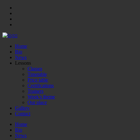
Home
Bio
News
Lessons
Classes
Timetable
Price table
Certifications
Trainers
Week’s theme
Our place
Gallery
Contact
Home
Bio
News