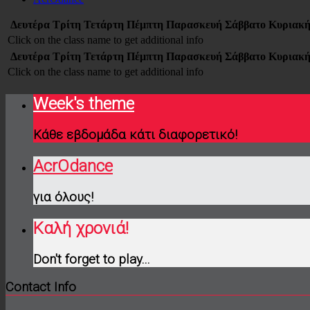
Δευτέρα
Τρίτη
Τετάρτη
Πέμπτη
Παρασκευή
Σάββατο
Κυριακ
Click on the class name to get additional info
Δευτέρα
Τρίτη
Τετάρτη
Πέμπτη
Παρασκευή
Σάββατο
Κυριακ
Click on the class name to get additional info
Week's theme
Κάθε εβδομάδα κάτι διαφορετικό!
AcrOdance
για όλους!
Καλή χρονιά!
Don't forget to play...
Contact Info