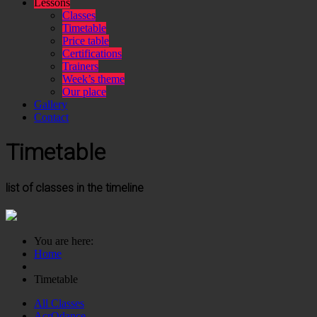
Lessons
Classes
Timetable
Price table
Certifications
Trainers
Week’s theme
Our place
Gallery
Contact
Timetable
list of classes in the timeline
You are here:
Home
Timetable
All Classes
AcrOdance