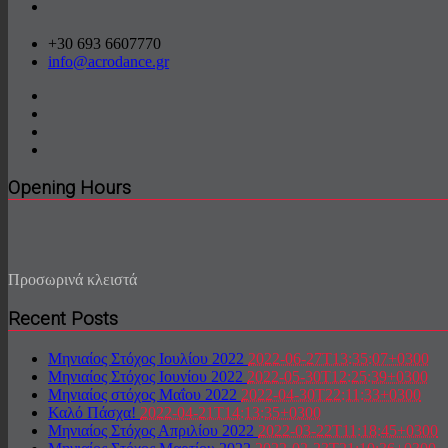
+30 693 6607770
info@acrodance.gr
Opening Hours
Προσωρινά κλειστά
Recent Posts
Μηνιαίος Στόχος Ιουλίου 2022
2022-06-27T13:35:07+0300
Μηνιαίος Στόχος Ιουνίου 2022
2022-05-30T12:25:39+0300
Μηνιαίος στόχος Μαΐου 2022
2022-04-30T22:11:33+0300
Καλό Πάσχα!
2022-04-21T14:13:35+0300
Μηνιαίος Στόχος Απριλίου 2022
2022-03-22T11:18:45+0300