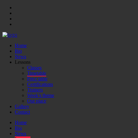
Home
Bio
News
Lessons
Classes
Timetable
Price table
Certifications
Trainers
Week’s theme
Our place
Gallery
Contact
Home
Bio
News